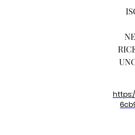
IS
NE
RIC
UNO
https:
6cb