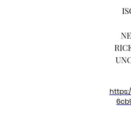
IS
NE
RIC
UNO
https:
6cb