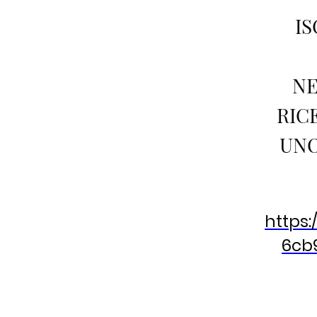
IS
NE
RIC
UNO
https:
6cb