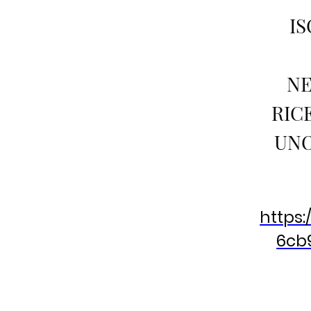
IS
NE
RIC
UNO
https:
6cb